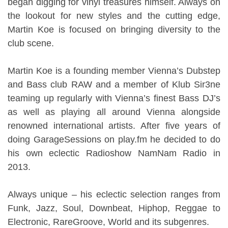
began digging for vinyl treasures himself. Always on
the lookout for new styles and the cutting edge,
Martin Koe is focused on bringing diversity to the
club scene.
Martin Koe is a founding member Vienna’s Dubstep
and Bass club RAW and a member of Klub Sir3ne
teaming up regularly with Vienna’s finest Bass DJ’s
as well as playing all around Vienna alongside
renowned international artists. After five years of
doing GarageSessions on play.fm he decided to do
his own eclectic Radioshow NamNam Radio in
2013.
Always unique – his eclectic selection ranges from
Funk, Jazz, Soul, Downbeat, Hiphop, Reggae to
Electronic, RareGroove, World and its subgenres.