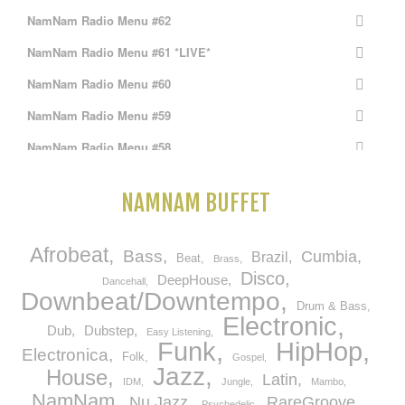
NamNam Radio Menu #62
NamNam Radio Menu #61 *LIVE*
NamNam Radio Menu #60
NamNam Radio Menu #59
NamNam Radio Menu #58
NamNam Radio Menu #57 *LIVE*
NAMNAM BUFFET
NamNam Radio Menu #56
NamNam Radio Menu #55
Afrobeat
Bass
Cumbia
Brazil
Beat
Brass
NamNam Radio Menu #54
Disco
DeepHouse
Dancehall
Downbeat/Downtempo
NamNam Radio Menu #53 *LIVE*
Drum & Bass
Electronic
Dub
Dubstep
Easy Listening
10th Birthday Menu
HipHop
Funk
Electronica
Folk
Gospel
NamNam Radio Menu #51
Jazz
House
Latin
IDM
Jungle
Mambo
NamNam
NamNam Radio Menu #50
Nu Jazz
RareGroove
Psychedelic