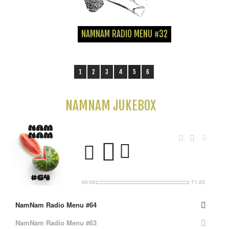
NAMNAM RADIO MENU #32
1
2
3
4
5
6
NAMNAM JUKEBOX
00:00
71:23
NamNam Radio Menu #64
NamNam Radio Menu #63