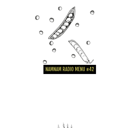
NAMNAM RADIO MENU #42
Das Spezial-Menü zum vierjährigen Bestehen von NamNam Radio ist ein
vierstündiger...