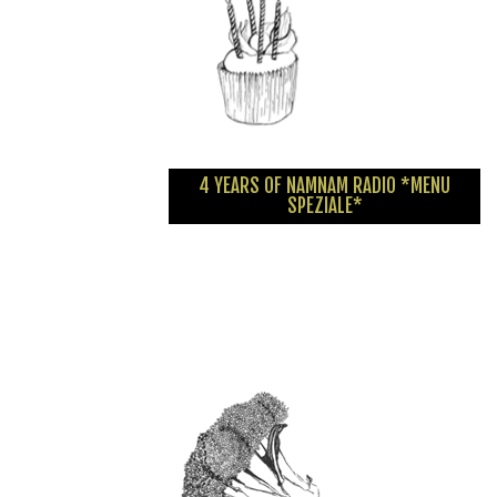
4 YEARS OF NAMNAM RADIO *MENU
SPEZIALE*
Das Neujahrsmenü ist da und bringt eine Fülle an Soul, brasilianischer...