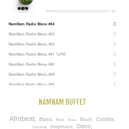
00:00
71:23
NamNam Radio Menu #64
NamNam Radio Menu #63
NamNam Radio Menu #62
NamNam Radio Menu #61 *LIVE*
NamNam Radio Menu #60
NamNam Radio Menu #59
NamNam Radio Menu #58
NamNam Radio Menu #57 *LIVE*
NAMNAM BUFFET
NamNam Radio Menu #56
NamNam Radio Menu #55
Afrobeat
Bass
Cumbia
Brazil
Beat
Brass
NamNam Radio Menu #54
Disco
DeepHouse
Dancehall